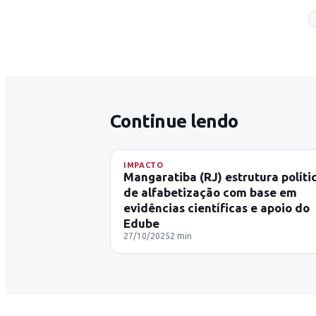
Continue lendo
IMPACTO
Mangaratiba (RJ) estrutura políti
de alfabetização com base em
evidências científicas e apoio do
Edube
27/10/2025
2
min