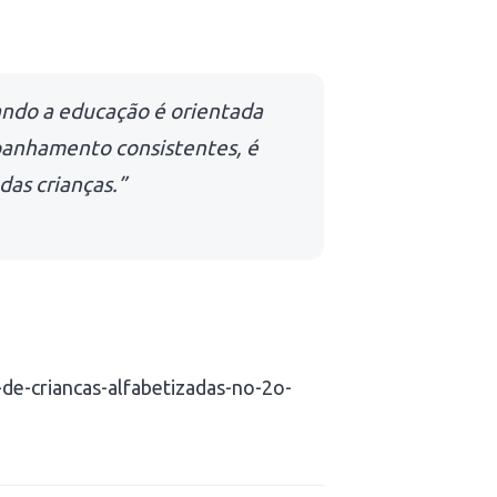
ando a educação é orientada
panhamento consistentes, é
as crianças.”
3-de-criancas-alfabetizadas-no-2o-