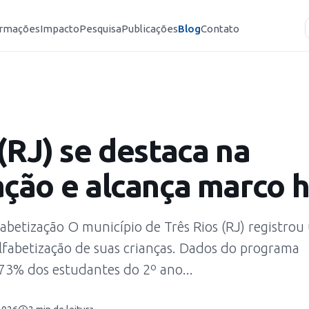
rmações
Impacto
Pesquisa
Publicações
Blog
Contato
(RJ) se destaca na
ação e alcança marco h
fabetização O município de Três Rios (RJ) registro
lfabetização de suas crianças. Dados do programa
73% dos estudantes do 2º ano...