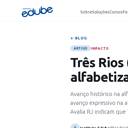
Sobre
Soluções
Cursos
Fo
← BLOG
IMPACTO
ARTIGO
Três Rios 
alfabetiz
Avanço histórico na al
avanço expressivo na a
Avalia RJ indicam que 